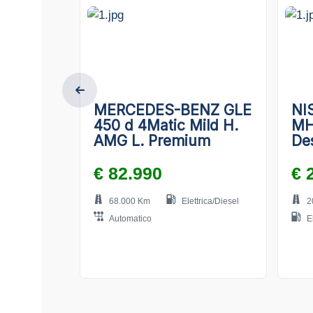
MERCEDES-BENZ GLE
NI
450 d 4Matic Mild H.
MH
AMG L. Premium
De
€ 82.990
€ 
68.000 Km
Elettrica/Diesel
2
Automatico
E