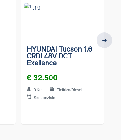
HYUNDAI Tucson 1.6
AUDI Q
CRDI 48V DCT
tronic q
Exellence
edition
€ 32.500
€ 79.0
0 Km
Elettrica/Diesel
0 Km
Sequenziale
Sequenzia