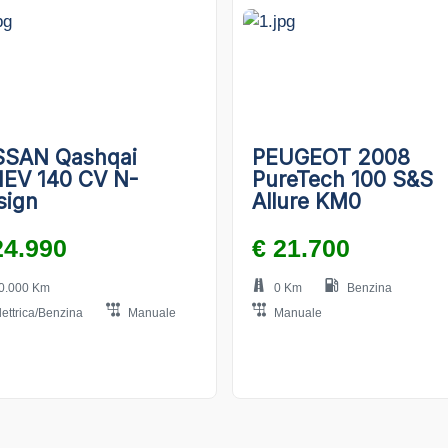
SSAN Qashqai
PEUGEOT 2008
EV 140 CV N-
PureTech 100 S&S
sign
Allure KM0
24.990
€ 21.700
0.000 Km
0 Km
Benzina
lettrica/Benzina
Manuale
Manuale